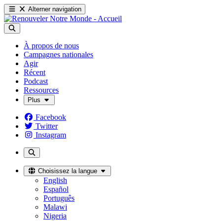
Alterner navigation
À propos de nous
Campagnes nationales
Agir
Récent
Podcast
Ressources
Plus
Facebook
Twitter
Instagram
Choisissez la langue
English
Español
Português
Malawi
Nigeria