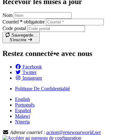
Recevoir les mises à jour
Nom
Courriel
*
obligatoire
Code postal
Sauvegarde…
S'inscrire
Restez connecté•e avec nous
Facebook
Twitter
Instagram
Politique De Confidentialité
English
Português
Español
Malawi
Nigeria
Adresse courriel :
action@renewourworld.net